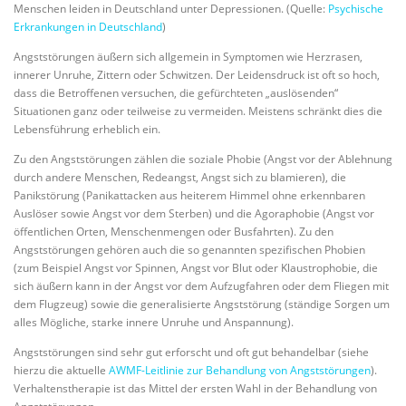
Menschen leiden in Deutschland unter Depressionen. (Quelle:
Psychische
Erkrankungen in Deutschland
)
Angststörungen äußern sich allgemein in Symptomen wie Herzrasen,
innerer Unruhe, Zittern oder Schwitzen. Der Leidensdruck ist oft so hoch,
dass die Betroffenen versuchen, die gefürchteten „auslösenden“
Situationen ganz oder teilweise zu vermeiden. Meistens schränkt dies die
Lebensführung erheblich ein.
Zu den Angststörungen zählen die soziale Phobie (Angst vor der Ablehnung
durch andere Menschen, Redeangst, Angst sich zu blamieren), die
Panikstörung (Panikattacken aus heiterem Himmel ohne erkennbaren
Auslöser sowie Angst vor dem Sterben) und die Agoraphobie (Angst vor
öffentlichen Orten, Menschenmengen oder Busfahrten). Zu den
Angststörungen gehören auch die so genannten spezifischen Phobien
(zum Beispiel Angst vor Spinnen, Angst vor Blut oder Klaustrophobie, die
sich äußern kann in der Angst vor dem Aufzugfahren oder dem Fliegen mit
dem Flugzeug) sowie die generalisierte Angststörung (ständige Sorgen um
alles Mögliche, starke innere Unruhe und Anspannung).
Angststörungen sind sehr gut erforscht und oft gut behandelbar (siehe
hierzu die aktuelle
AWMF-Leitlinie zur Behandlung von Angststörungen
).
Verhaltenstherapie ist das Mittel der ersten Wahl in der Behandlung von